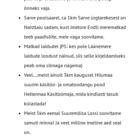
õnneks vaja.
Sarve poolsaarel, ca 1km Sarve ürgtarekesest on
Naistlaiu sadam, kust imetore Endli merematkad
teeb paadisõite, meie väga soovitame.
Matkad laidudel (PS: kes pole Läänemere
laidude loodust näinud, siis selle kirjeldamiseks
peab oma silmaga nägema)
Veel....meist ainult 3km kaugusel Hiiumaa
suurim käsitöö- ja omatoodangu pood
Heltermaa Käsitöömaja, mida kindlasti tasub
külastada!
Meist 5km eemal Suuremõisa Lossi soovitame
samuti minna! Ja veel milline imeline aed seal
on.