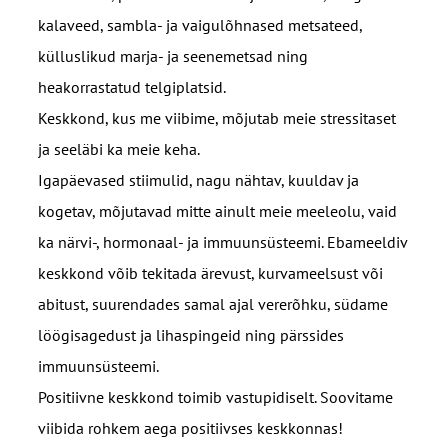
kalaveed, sambla- ja vaigulõhnased metsateed,
külluslikud marja- ja seenemetsad ning
heakorrastatud telgiplatsid.
Keskkond, kus me viibime, mõjutab meie stressitaset
ja seeläbi ka meie keha.
Igapäevased stiimulid, nagu nähtav, kuuldav ja
kogetav, mõjutavad mitte ainult meie meeleolu, vaid
ka närvi-, hormonaal- ja immuunsüsteemi.
Ebameeldiv
keskkond võib tekitada ärevust, kurvameelsust või
abitust, suurendades samal ajal vererõhku, südame
löögisagedust ja lihaspingeid ning pärssides
immuunsüsteemi.
Positiivne keskkond toimib vastupidiselt.
Soovitame
viibida rohkem aega positiivses keskkonnas!