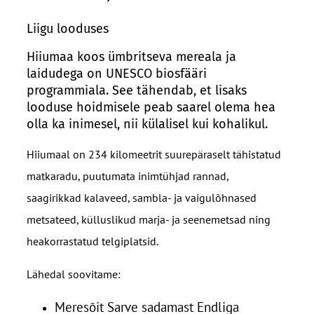
Liigu looduses
Hiiumaa koos ümbritseva mereala ja
laidudega on UNESCO biosfääri
programmiala. See tähendab, et lisaks
looduse hoidmisele peab saarel olema hea
olla ka inimesel, nii külalisel kui kohalikul.
Hiiumaal on 234 kilomeetrit suurepäraselt tähistatud
matkaradu, puutumata inimtühjad rannad,
saagirikkad kalaveed, sambla- ja vaigulõhnased
metsateed, külluslikud marja- ja seenemetsad ning
heakorrastatud telgiplatsid.
Lähedal soovitame:
Meresõit Sarve sadamast Endliga