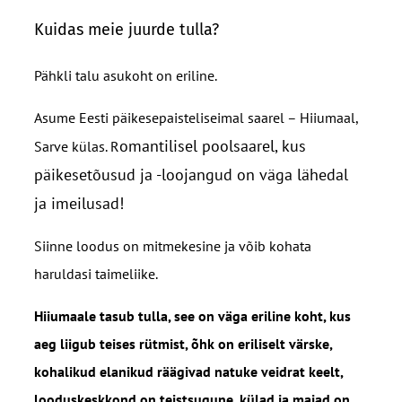
Kuidas meie juurde tulla?
Pähkli talu asukoht on eriline.
Asume Eesti päikesepaisteliseimal saarel – Hiiumaal,
omantilisel poolsaarel, kus
Sarve külas. R
päikesetõusud ja -loojangud on väga lähedal
ja imeilusad!
Siinne loodus on mitmekesine ja võib kohata
haruldasi taimeliike.
Hiiumaale tasub tulla, see on väga eriline koht, kus
aeg liigub teises rütmist, õhk on eriliselt värske,
kohalikud elanikud räägivad natuke veidrat keelt,
looduskeskkond on teistsugune, külad ja majad on