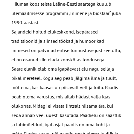
Hiiumaa koos teiste Lääne-Eesti saartega kuulub
ülemaailmsesse programmi „Inimene ja biosfäär“ juba
1990. aastast.
Sajandeid hoitud elukeskkond, isepärased
traditsioonid ja siinsed töökad ja humoorikad
inimesed on pälvinud erilise tunnustuse just seetõttu,
et on osanud siin elada kooskõlas loodusega.
Saare elanik elab oma igapäevast elu nagu seilaja
pikal mereteel. Kogu aeg peab jälgima ilma ja tuult,
mõtlema, kas kaasas on piisavalt vett ja toitu. Paadis
peab olema varustus, mis aitab hädast välja igas
olukorras. Midagi ei visata lihtsalt niisama ära, kui
seda annab veel uuesti kasutada. Paadielu on säästlik
ja läbimõeldud, igal asjal paadis on oma koht ja
mõte. Elades saarel või paadis, peab olema leidlik ja