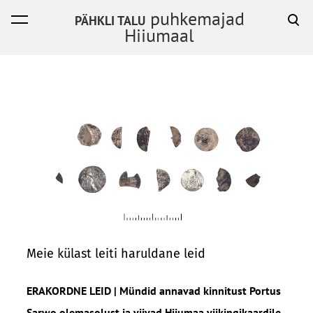
puhkemajad
PÄHKLI TALU
lisati ostukorvi.
Vaata ostukorvi
Hiiumaal
Meie külast leiti haruldane leid
ERAKORDNE LEID | Mündid annavad kinnitust Portus
Sarwo olemasolust ja viivad Hiiumaa viikingikaardile