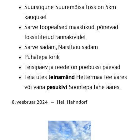
Suursugune Suuremõisa loss o
n 5km
kaugusel
Sarve loopealsed maastikud, põnevad
fossiilileiud rannakividel
Sarve sadam, Naistlaiu sadam
Pühalepa kirik
Teisipäev ja reede on poebussi päevad
Leia üles
leinamänd
Heltermaa tee ääres
või vana
pesukivi
Soonlepa lahe ääres.
8. veebruar 2024
—
Heli Hahndorf