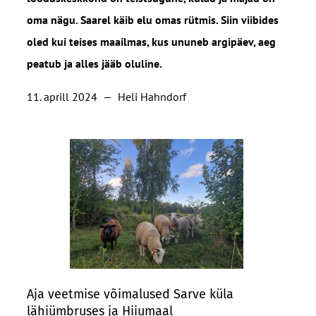
oma nägu. Saarel käib elu omas rütmis. Siin viibides
oled kui teises maailmas, kus ununeb argipäev, aeg
peatub ja alles jääb oluline.
11. aprill 2024
—
Heli Hahndorf
Aja veetmise võimalused Sarve küla
lähiümbruses ja Hiiumaal