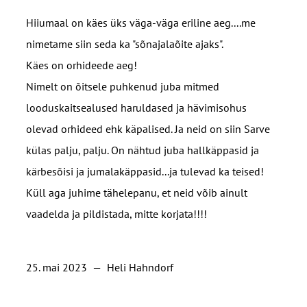
Hiiumaal on käes üks väga-väga eriline aeg....me
nimetame siin seda ka "sõnajalaõite ajaks".
Käes on orhideede aeg!
Nimelt on õitsele puhkenud juba mitmed
looduskaitsealused haruldased ja hävimisohus
olevad orhideed ehk käpalised. Ja neid on siin Sarve
külas palju, palju. On nähtud juba hallkäppasid ja
kärbesõisi ja jumalakäppasid...ja tulevad ka teised!
Küll aga juhime tähelepanu, et neid võib ainult
vaadelda ja pildistada, mitte korjata!!!!
25. mai 2023
—
Heli Hahndorf