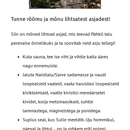
Tunne rõõmu ja mõnu lihtsatest asjadest!
Siin on mõned lihtsad asjad, mis teevad Pähkli talu
perenaise õnnelikuks ja ta soovitab neid asju teilegi!
Küta sauna, tee ise viht ja vihtle katla ääres
nagu ennemuiste.
Jaluta Naistlaiu/Sarve sadamasse ja naudi
loopealseid vaateid, vaata haruldasi loopealseid
kiviktaimlaid, vaatle kivistisi mereäärsetel
kividel, korja metsmaasikaid, suhtle
lammastega, mägiveistega ja ponidega.
Suplus seal, kus Sulle meeldib. Uju hommikul,
päeval ja õhtul....no ja rohkem eriti polegi