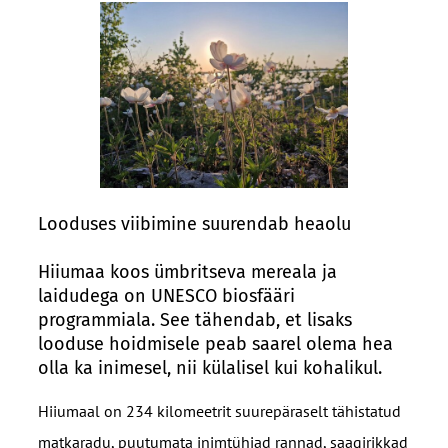
Looduses viibimine suurendab heaolu
Hiiumaa koos ümbritseva mereala ja
laidudega on UNESCO biosfääri
programmiala. See tähendab, et lisaks
looduse hoidmisele peab saarel olema hea
olla ka inimesel, nii külalisel kui kohalikul.
Hiiumaal on 234 kilomeetrit suurepäraselt tähistatud
matkaradu, puutumata inimtühjad rannad, saagirikkad