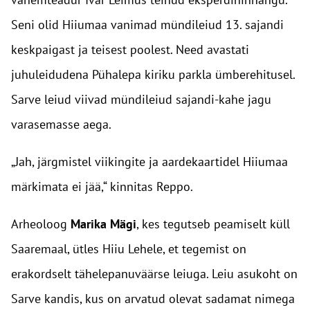
Seni olid Hiiumaa vanimad mündileiud 13. sajandi
keskpaigast ja teisest poolest. Need avastati
juhuleidudena Pühalepa kiriku parkla ümberehitusel.
Sarve leiud viivad mündileiud sajandi-kahe jagu
varasemasse aega.
„Jah, järgmistel viikingite ja aardekaartidel Hiiumaa
märkimata ei jää,“ kinnitas Reppo.
Arheoloog
Marika Mägi
, kes tegutseb peamiselt küll
Saaremaal, ütles Hiiu Lehele, et tegemist on
erakordselt tähelepanuväärse leiuga. Leiu asukoht on
Sarve kandis, kus on arvatud olevat sadamat nimega