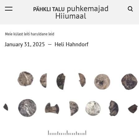
puhkemajad
PÄHKLI TALU
was added to the cart.
View cart
Hiiumaal
Meie külast leiti haruldane leid
January 31, 2025
—
Heli Hahndorf