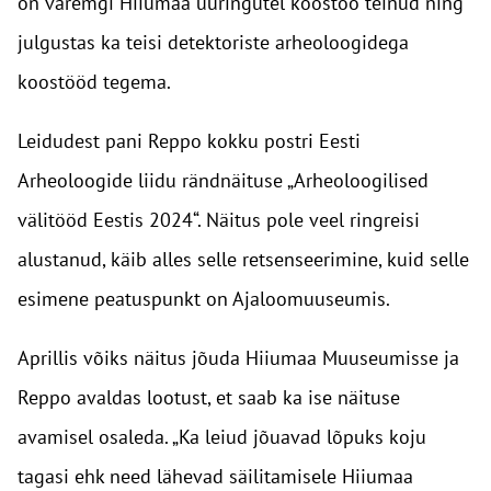
on varemgi Hiiumaa uuringutel koostöö teinud ning
julgustas ka teisi detektoriste arheoloogidega
koostööd tegema.
Leidudest pani Reppo kokku postri Eesti
Arheoloogide liidu rändnäituse „Arheoloogilised
välitööd Eestis 2024“. Näitus pole veel ringreisi
alustanud, käib alles selle retsenseerimine, kuid selle
esimene peatuspunkt on Ajaloomuuseumis.
Aprillis võiks näitus jõuda Hiiumaa Muuseumisse ja
Reppo avaldas lootust, et saab ka ise näituse
avamisel osaleda. „Ka leiud jõuavad lõpuks koju
tagasi ehk need lähevad säilitamisele Hiiumaa