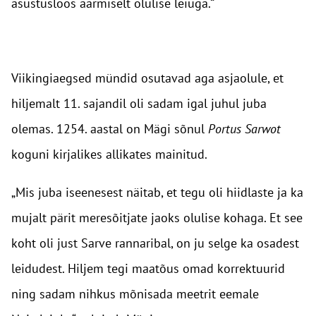
asustusloos äärmiselt olulise leiuga.“
Viikingiaegsed mündid osutavad aga asjaolule, et
hiljemalt 11. sajandil oli sadam igal juhul juba
olemas. 1254. aastal on Mägi sõnul
Portus Sarwot
koguni kirjalikes allikates mainitud.
„Mis juba iseenesest näitab, et tegu oli hiidlaste ja ka
mujalt pärit meresõitjate jaoks olulise kohaga. Et see
koht oli just Sarve rannaribal, on ju selge ka osadest
leidudest. Hiljem tegi maatõus omad korrektuurid
ning sadam nihkus mõnisada meetrit eemale