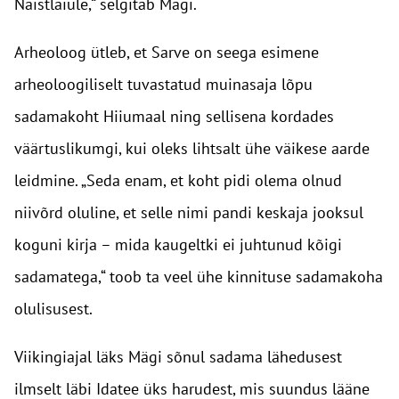
Naistlaiule,“ selgitab Mägi.
Arheoloog ütleb, et Sarve on seega esimene
arheoloogiliselt tuvastatud muinasaja lõpu
sadamakoht Hiiumaal ning sellisena kordades
väärtuslikumgi, kui oleks lihtsalt ühe väikese aarde
leidmine. „Seda enam, et koht pidi olema olnud
niivõrd oluline, et selle nimi pandi keskaja jooksul
koguni kirja – mida kaugeltki ei juhtunud kõigi
sadamatega,“ toob ta veel ühe kinnituse sadamakoha
olulisusest.
Viikingiajal läks Mägi sõnul sadama lähedusest
ilmselt läbi Idatee üks harudest, mis suundus lääne