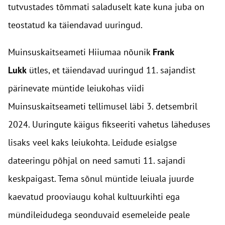
tutvustades tõmmati saladuselt kate kuna juba on
teostatud ka täiendavad uuringud.
Muinsuskaitseameti Hiiumaa nõunik
Frank
Lukk
ütles, et täiendavad uuringud 11. sajandist
pärinevate müntide leiukohas viidi
Muinsuskaitseameti tellimusel läbi 3. detsembril
2024. Uuringute käigus fikseeriti vahetus läheduses
lisaks veel kaks leiukohta. Leidude esialgse
dateeringu põhjal on need samuti 11. sajandi
keskpaigast. Tema sõnul müntide leiuala juurde
kaevatud prooviaugu kohal kultuurkihti ega
mündileidudega seonduvaid esemeleide peale