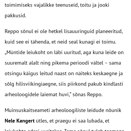
toimimiseks vajalikke teenuseid, toitu ja jooki
pakkusid.
Reppo sõnul ei ole hetkel lisauuringuid planeeritud,
kuid see ei tähenda, et neid seal kunagi ei toimu.
„Müntide leiukoht on läbi uuritud, aga kuna leide on
suuremalt alalt ning pikema perioodi vältel – sama
otsingu käigus leitud naast on näiteks keskaegne ja
sõlg hilisviikingiaegne, siis piirkond pakub kindlasti
arheoloogidele laiemat huvi,“ sõnas Reppo.
Muinsuskaitseameti arheoloogiliste leidude nõunik
Nele Kangert
ütles, et praegu ei saa lubada, et