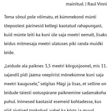
mainitud. | Raul Vinni
Tema sõnul pole võimatu, et kümmekond münti
tõepoolest pärinesid kellegi kaotatud rahapungast,
kuid münte leiti ka kuni üle saja meetri eemalt, lisaks
leidus mitmesaja meetri ulatuses piki randa muidki
leide.
„Leidude ala paiknes 3,5 meetri kõrgusjoonel, mis 11.
sajandil pidi jääma veepiirist mõnekümne kuni saja
meetri kaugusele,“ selgitas Mägi ja lisas, et selline on
leidude täiesti ootuspärane paiknemine sadamakoha
puhul. Inimesed kaotasid esemeid kohtadesse, kus
olid ajutised töökohad, vahel ka kõrts ja muud