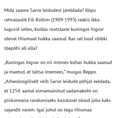
Mida saame Sarve leidudest järeldada? Kõpu
rahvalaulik Elli Küttim (1909-1993) rääkis ikka
lugusid selles, kuidas rootslaste kuningas Ingvar
olevat Hiiumaal hukka saanud. Kas sel lood võibki
tõepõhi all olla?
„Kuningas Ingvar on nii mitmes kohas hukka saanud
ja maetud, et täitsa imemees,“ muigas Reppo.
„Arheoloogiliselt võib Sarve leidude põhjal eeldada,
et 1254. aastal esmamainitud sadamakoht on
piirkonnana randumiseks kasutusel olnud juba kaks
sajandit varem. Igal juhul on tegu Hiiumaa