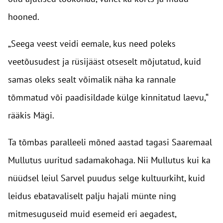
hooned.
„Seega veest veidi eemale, kus need poleks
veetõusudest ja rüsijääst otseselt mõjutatud, kuid
samas oleks sealt võimalik näha ka rannale
tõmmatud või paadisildade külge kinnitatud laevu,“
rääkis Mägi.
Ta tõmbas paralleeli mõned aastad tagasi Saaremaal
Mullutus uuritud sadamakohaga. Nii Mullutus kui ka
nüüdsel leiul Sarvel puudus selge kultuurkiht, kuid
leidus ebatavaliselt palju hajali münte ning
mitmesuguseid muid esemeid eri aegadest,