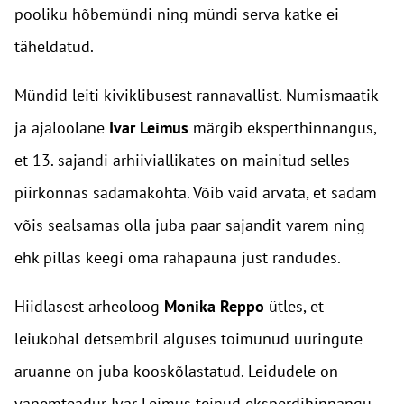
pooliku hõbemündi ning mündi serva katke ei
täheldatud.
Mündid leiti kiviklibusest rannavallist. Numismaatik
ja ajaloolane
Ivar Leimus
märgib eksperthinnangus,
et 13. sajandi arhiiviallikates on mainitud selles
piirkonnas sadamakohta. Võib vaid arvata, et sadam
võis sealsamas olla juba paar sajandit varem ning
ehk pillas keegi oma rahapauna just randudes.
Hiidlasest arheoloog
Monika Reppo
ütles, et
leiukohal detsembril alguses toimunud uuringute
aruanne on juba kooskõlastatud. Leidudele on
vanemteadur Ivar Leimus teinud eksperdihinnangu.