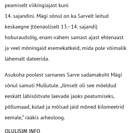
peamiselt viikingiajast kuni
14. sajandini. Mägi sõnul on ka Sarvelt leitud
keskaegne (tõenäoliselt 13.–14. sajandi)
hoburaudsõlg, enam-vähem samast ajast ehtenaast
ja veel mõningaid esemekatkeid, mida pole võimalik
lähemalt dateerida.
Asukoha poolest sarnanes Sarve sadamakoht Mägi
sõnul samuti Mullutule. „Ilmselt oli see mõeldud
eeskätt läbisõitvate laevade jaoks peatumiseks,
põllumaad, külad ja mõisad jäid mõned kilomeetrid
eemale,“ rääkis arheoloog.
OLULISIM INFO