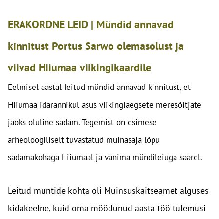
ERAKORDNE LEID | Mündid annavad
kinnitust Portus Sarwo olemasolust ja
viivad Hiiumaa viikingikaardile
Eelmisel aastal leitud mündid annavad kinnitust, et
Hiiumaa idarannikul asus viikingiaegsete meresõitjate
jaoks oluline sadam. Tegemist on esimese
arheoloogiliselt tuvastatud muinasaja lõpu
sadamakohaga Hiiumaal ja vanima mündileiuga saarel.
Leitud müntide kohta oli Muinsuskaitseamet alguses
kidakeelne, kuid oma möödunud aasta töö tulemusi