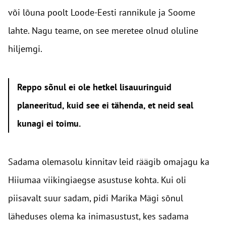
või lõuna poolt Loode-Eesti rannikule ja Soome
lahte. Nagu teame, on see meretee olnud oluline
hiljemgi.
Reppo sõnul ei ole hetkel lisauuringuid
planeeritud, kuid see ei tähenda, et neid seal
kunagi ei toimu.
Sadama olemasolu kinnitav leid räägib omajagu ka
Hiiumaa viikingiaegse asustuse kohta. Kui oli
piisavalt suur sadam, pidi Marika Mägi sõnul
läheduses olema ka inimasustust, kes sadama