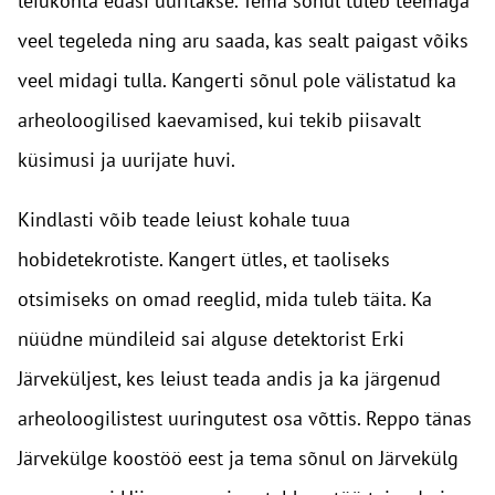
leiukohta edasi uuritakse. Tema sõnul tuleb teemaga
veel tegeleda ning aru saada, kas sealt paigast võiks
veel midagi tulla. Kangerti sõnul pole välistatud ka
arheoloogilised kaevamised, kui tekib piisavalt
küsimusi ja uurijate huvi.
Kindlasti võib teade leiust kohale tuua
hobidetekrotiste. Kangert ütles, et taoliseks
otsimiseks on omad reeglid, mida tuleb täita. Ka
nüüdne mündileid sai alguse detektorist Erki
Järveküljest, kes leiust teada andis ja ka järgenud
arheoloogilistest uuringutest osa võttis. Reppo tänas
Järvekülge koostöö eest ja tema sõnul on Järvekülg