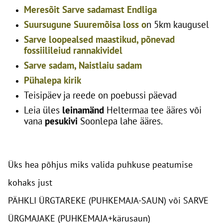
Meresõit Sarve sadamast Endliga
Suursugune Suuremõisa loss o
n 5km kaugusel
Sarve loopealsed maastikud, põnevad
fossiilileiud rannakividel
Sarve sadam, Naistlaiu sadam
Pühalepa kirik
Teisipäev ja reede on poebussi päevad
Leia üles
leinamänd
Heltermaa tee ääres või
vana
pesukivi
Soonlepa lahe ääres.
Üks hea põhjus miks valida puhkuse peatumise
kohaks just
PÄHKLI ÜRGTAREKE (PUHKEMAJA-SAUN) või SARVE
ÜRGMAJAKE (PUHKEMAJA+kärusaun)