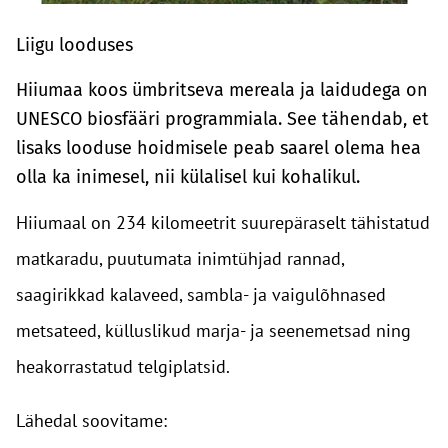
Liigu looduses
Hiiumaa koos ümbritseva mereala ja laidudega on
UNESCO biosfääri programmiala. See tähendab, et
lisaks looduse hoidmisele peab saarel olema hea
olla ka inimesel, nii külalisel kui kohalikul.
Hiiumaal on 234 kilomeetrit suurepäraselt tähistatud
matkaradu, puutumata inimtühjad rannad,
saagirikkad kalaveed, sambla- ja vaigulõhnased
metsateed, külluslikud marja- ja seenemetsad ning
heakorrastatud telgiplatsid.
Lähedal soovitame: