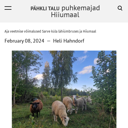
puhkemajad
PÄHKLI TALU
was added to the cart.
View cart
Hiiumaal
Aja veetmise võimalused Sarve küla lähiümbruses ja Hiiumaal
February 08, 2024
—
Heli Hahndorf