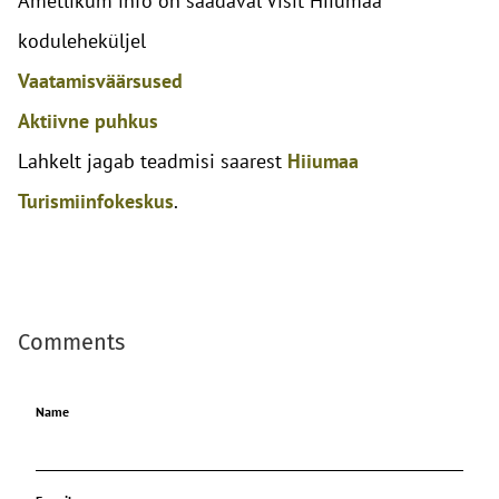
Ametlikum info on saadaval Visit Hiiumaa
koduleheküljel
Vaatamisväärsused
Aktiivne puhkus
Lahkelt jagab teadmisi saarest
Hiiumaa
Turismiinfokeskus
.
Comments
Name